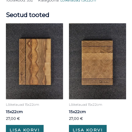
Tootekood:
332
Kategooria:
Lõikelauad 15x22cm
Seotud tooted
Lõikelauad 15x22cm
Lõikelauad 15x22cm
15x22cm
15x22cm
27,00
€
27,00
€
LISA KORVI
LISA KORVI