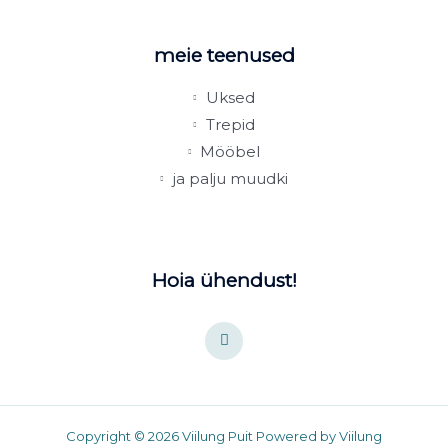
meie teenused
Uksed
Trepid
Mööbel
ja palju muudki
Hoia ühendust!
F
a
c
e
b
o
o
k
Copyright © 2026 Viilung Puit Powered by Viilung
-