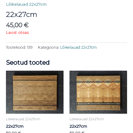
Lõikelauad 22x27cm
22x27cm
45,00
€
Laost otsas
Tootekood:
139
Kategooria:
Lõikelauad 22x27cm
Seotud tooted
Lõikelauad 22x27cm
Lõikelauad 22x27cm
22x27cm
22x27cm