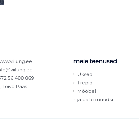
meie teenused
www.viilung.ee
nfo@viilung.ee
Uksed
372 56 488 869
Trepid
Toivo Paas
Mööbel
ja palju muudki