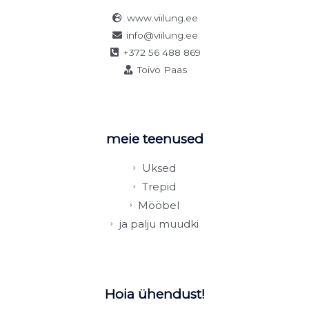
www.viilung.ee
info@viilung.ee
+372 56 488 869
Toivo Paas
meie teenused
Uksed
Trepid
Mööbel
ja palju muudki
Hoia ühendust!