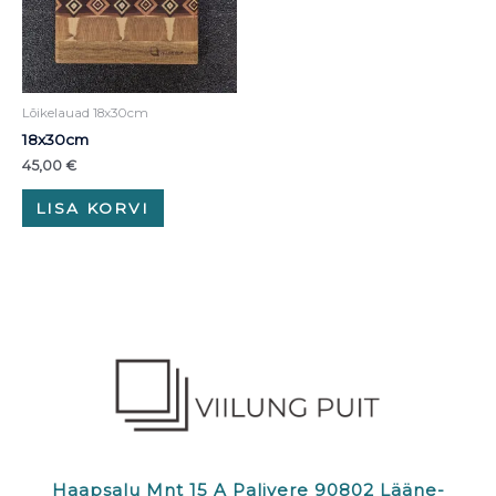
Lõikelauad 18x30cm
18x30cm
45,00
€
LISA KORVI
Haapsalu Mnt 15 A Palivere 90802 Lääne-