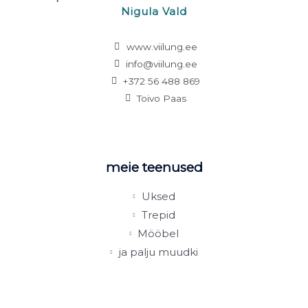
Nigula Vald
www.viilung.ee
info@viilung.ee
+372 56 488 869
Toivo Paas
meie teenused
Uksed
Trepid
Mööbel
ja palju muudki