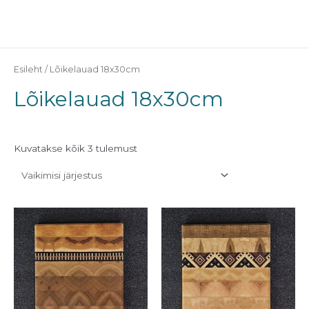
Skip
MAI
to
ME
content
Esileht
/ Lõikelauad 18x30cm
Lõikelauad 18x30cm
Kuvatakse kõik 3 tulemust