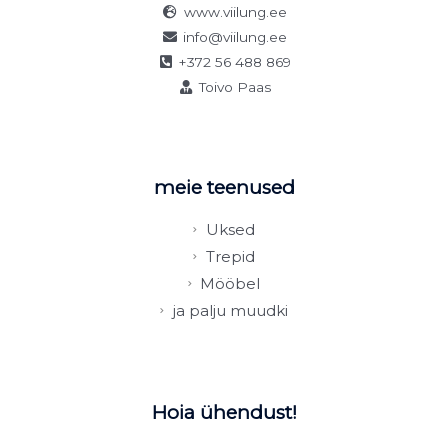
www.viilung.ee
info@viilung.ee
+372 56 488 869
Toivo Paas
meie teenused
Uksed
Trepid
Mööbel
ja palju muudki
Hoia ühendust!