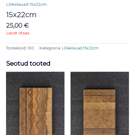
Lõikelauad 15x22cm
15x22cm
25,00
€
Laost otsas
Tootekood:
100
Kategooria:
Lõikelauad 15x22cm
Seotud tooted