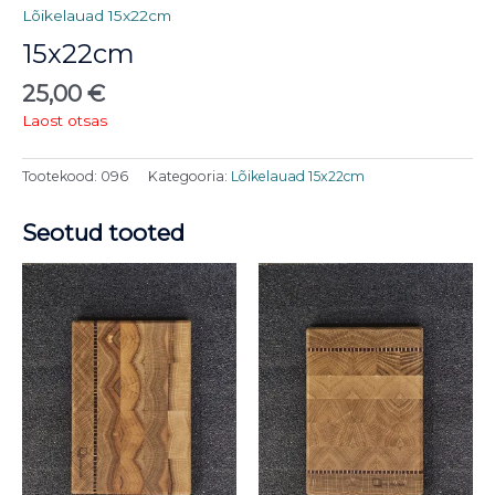
Lõikelauad 15x22cm
15x22cm
25,00
€
Laost otsas
Tootekood:
096
Kategooria:
Lõikelauad 15x22cm
Seotud tooted