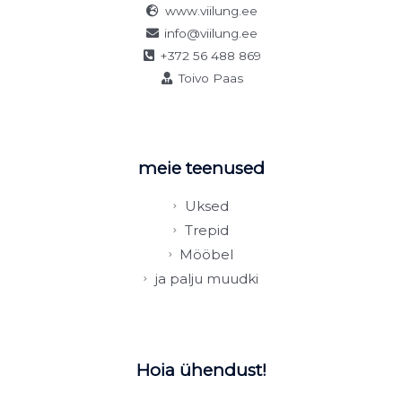
www.viilung.ee
info@viilung.ee
+372 56 488 869
Toivo Paas
meie teenused
Uksed
Trepid
Mööbel
ja palju muudki
Hoia ühendust!