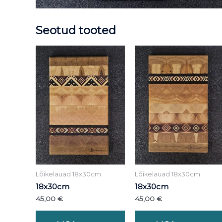
Seotud tooted
Lõikelauad 18x30cm
Lõikelauad 18x30cm
18x30cm
18x30cm
45,00
€
45,00
€