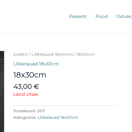
Pealeht
Pood
Ostuko
Esileht
/
Lõikelauad 18x30cm
/ 18x30cm
Lõikelauad 18x30cm
18x30cm
43,00
€
Laost otsas
Tootekood:
007
Kategooria:
Lõikelauad 18x30cm