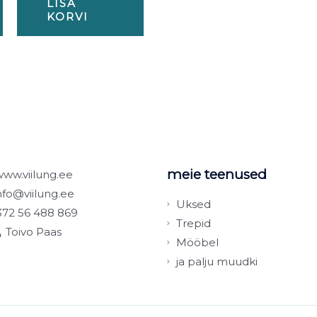
LISA
KORVI
meie teenused
www.viilung.ee
nfo@viilung.ee
Uksed
372 56 488 869
Trepid
Toivo Paas
Mööbel
ja palju muudki