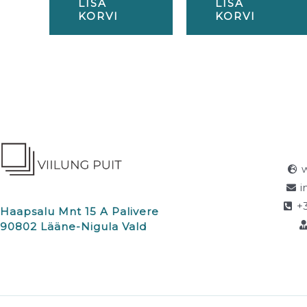
LISA
LISA
KORVI
KORVI
i
+
Haapsalu Mnt 15 A Palivere
90802 Lääne-Nigula Vald