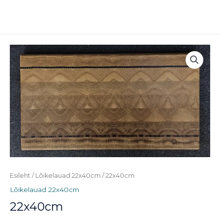
Skip
MAI
to
ME
content
22x40cm
kogus
Esileht
/
Lõikelauad 22x40cm
/ 22x40cm
Lõikelauad 22x40cm
22x40cm