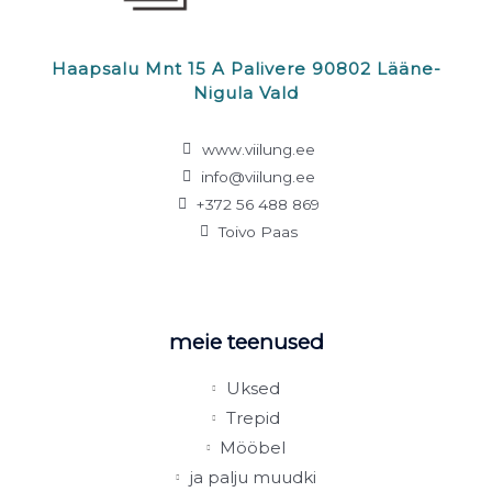
Haapsalu Mnt 15 A Palivere 90802 Lääne-
Nigula Vald
www.viilung.ee
info@viilung.ee
+372 56 488 869
Toivo Paas
meie teenused
Uksed
Trepid
Mööbel
ja palju muudki