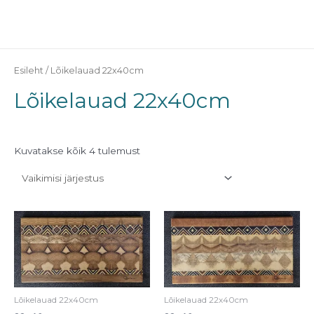
Skip
MAI
to
ME
content
Esileht
/ Lõikelauad 22x40cm
Lõikelauad 22x40cm
Kuvatakse kõik 4 tulemust
Lõikelauad 22x40cm
Lõikelauad 22x40cm