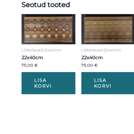
Seotud tooted
Lõikelauad 22x40cm
Lõikelauad 22x40cm
22x40cm
22x40cm
75,00
€
75,00
€
LISA
LISA
KORVI
KORVI